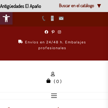
Antigüedades El Apaño
Buscar en el catálogo
Abrir barra de herramientas
Skip
to
the
Envíos en 24/48 h. Embalajes
content
profesionales
( 0 )