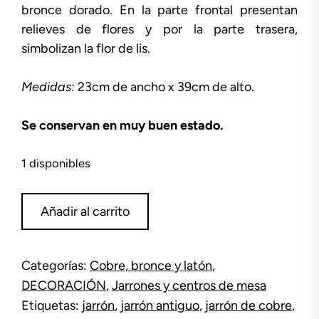
bronce dorado. En la parte frontal presentan
relieves de flores y por la parte trasera,
simbolizan la flor de lis.
Medidas:
23cm de ancho x 39cm de alto.
Se conservan en muy buen estado.
1 disponibles
Pareja
Añadir al carrito
de
jarrones
de
Categorías:
Cobre, bronce y latón
,
cobre
DECORACIÓN
,
Jarrones y centros de mesa
cantidad
Etiquetas:
jarrón
,
jarrón antiguo
,
jarrón de cobre
,