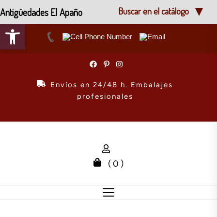
Antigüedades El Apaño
Buscar en el catálogo
Abrir barra de herramientas
Skip
to
the
Envíos en 24/48 h. Embalajes
content
profesionales
( 0 )