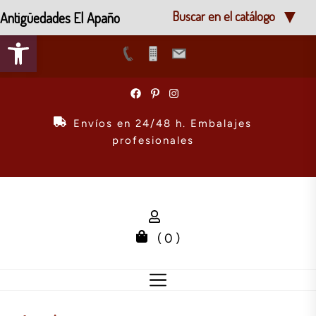
Antigüedades El Apaño
Buscar en el catálogo
Abrir barra de herramientas
Skip
to
the
Envíos en 24/48 h. Embalajes
content
profesionales
( 0 )