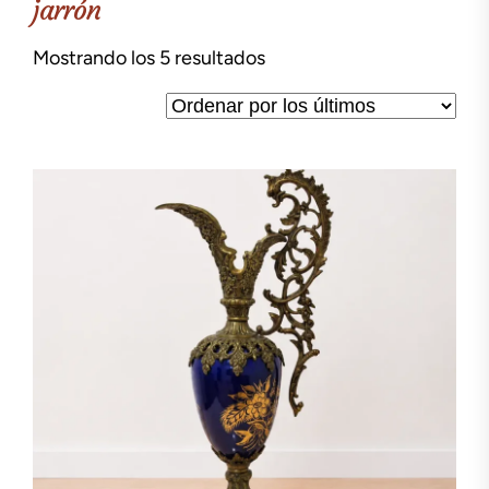
jarrón
Ordenado
Mostrando los 5 resultados
por
los
últimos