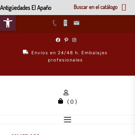
Antigüedades El Apaño
Buscar en el catálogo
Abrir barra de herramientas
Skip
to
the
Envíos en 24/48 h. Embalajes
content
profesionales
( 0 )