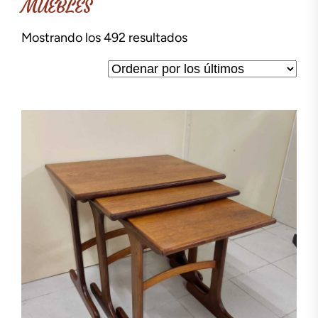
MUEBLES
Ordenado
Mostrando los 492 resultados
por
los
últimos