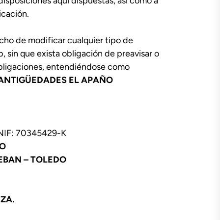
disposiciones aquí dispuestas, así como a
licación.
cho de modificar cualquier tipo de
, sin que exista obligación de preavisar o
obligaciones, entendiéndose como
ANTIGÜEDADES EL APAÑO
 NIF: 70345429-K
ÑO
TEBAN – TOLEDO
ZA.