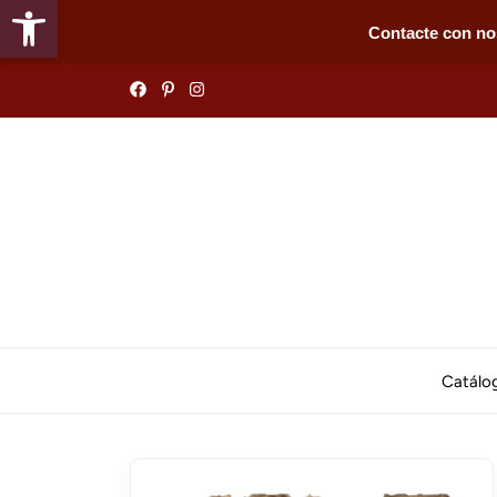
Abrir barra de herramientas
Contacte con no
Skip
to
the
content
Catálo