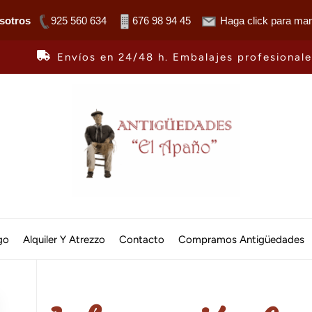
sotros
925 560 634
676 98 94 45
Haga click para man
Envíos en 24/48 h. Embalajes profesional
Antiguedades
El
go
Alquiler Y Atrezzo
Contacto
Compramos Antigüedades
Apaño