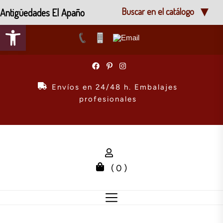
Antigüedades El Apaño
Buscar en el catálogo
Abrir barra de herramientas
Skip
to
the
Envíos en 24/48 h. Embalajes
content
profesionales
( 0 )