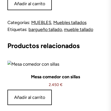
Mueble
Añadir al carrito
tallado
o
bargueño
Categorías:
MUEBLES
,
Muebles tallados
cantidad
Etiquetas:
bargueño tallado
,
mueble tallado
Productos relacionados
Mesa comedor con sillas
2.450
€
Añadir al carrito