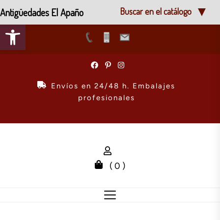
Antigüedades El Apaño
Buscar en el catálogo
Abrir barra de herramientas
Skip
to
the
Envíos en 24/48 h. Embalajes
content
profesionales
( 0 )