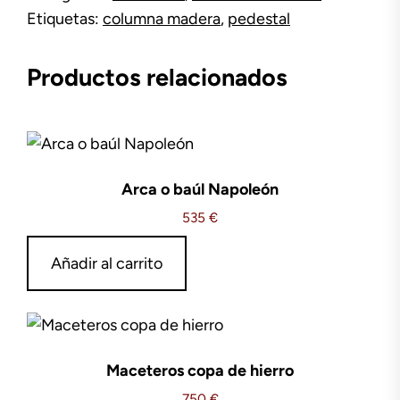
Etiquetas:
columna madera
,
pedestal
cantidad
Productos relacionados
Arca o baúl Napoleón
535
€
Añadir al carrito
Maceteros copa de hierro
750
€