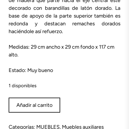
de madera que parte hacia el eje central éste
decorado con barandillas de latón dorado. La
base de apoyo de la parte superior también es
redonda y destacan remaches dorados
haciéndole así refuerzo.
Medidas: 29 cm ancho x 29 cm fondo x 117 cm
alto.
Estado: Muy bueno
1 disponibles
Pedestal
Añadir al carrito
de
madera
117
Categorías:
MUEBLES
,
Muebles auxiliares
cm