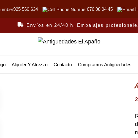
925 560 634
676 98 94 45
H
Envíos en 24/48 h. Embalajes profesionale
Antiguedades
El
ogo
Alquiler Y Atrezzo
Contacto
Compramos Antigüedades
Apaño
R
d
m