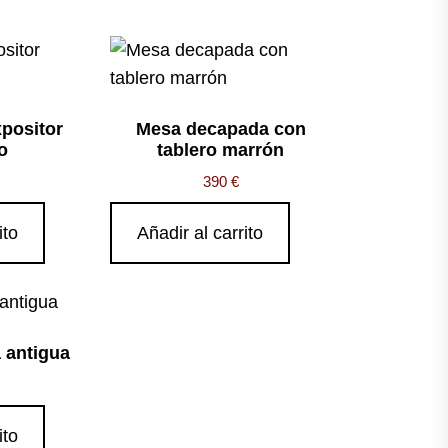
positor
Mesa decapada con
o
tablero marrón
390
€
ito
Añadir al carrito
 antigua
ito