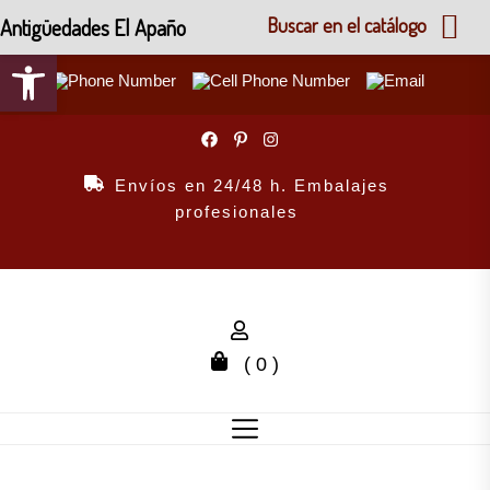
Antigüedades El Apaño
Buscar en el catálogo
Abrir barra de herramientas
Skip
to
the
Envíos en 24/48 h. Embalajes
content
profesionales
( 0 )