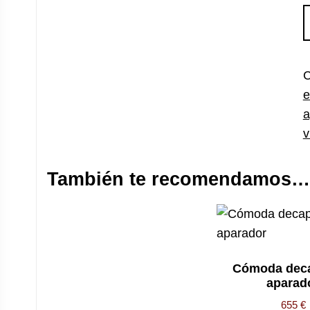
V
o
a
d
C
c
e
a
v
También te recomendamos…
Cómoda dec
aparad
655
€