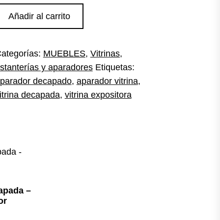
itrina
Añadir al carrito
parador
ecapado
ategorías:
MUEBLES
,
Vitrinas,
antidad
stanterías y aparadores
Etiquetas:
parador decapado
,
aparador vitrina
,
itrina decapada
,
vitrina expositora
apada –
or