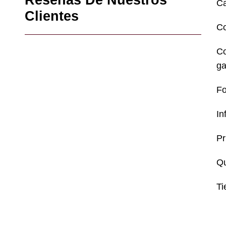
Reseñas De Nuestros
Ca
Clientes
C
Co
ga
Fo
In
Pr
Q
Ti