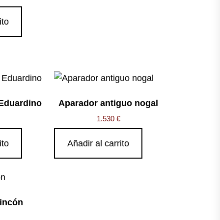
ito
Eduardino
Aparador antiguo nogal
1.530
€
ito
Añadir al carrito
rincón