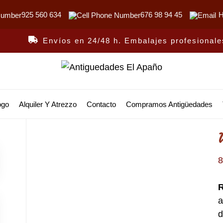
925 560 634
676 98 94 45
H
Envíos en 24/48 h. Embalajes profesionale
Antiguedades
El
ogo
Alquiler Y Atrezzo
Contacto
Compramos Antigüedades
Apaño
R
a
d