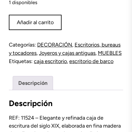
1 disponibles
Escritorio
Añadir al carrito
de
barco
cantidad
Categorías:
DECORACIÓN
,
Escritorios, bureaus
y tocadores
,
Joyeros y cajas antiguas
,
MUEBLES
Etiquetas:
caja escritorio
,
escritorio de barco
Descripción
Descripción
REF: 11524 – Elegante y refinada caja de
escritura del siglo XIX, elaborada en fina madera