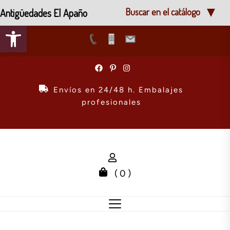
Antigüedades El Apaño
Buscar en el catálogo
Abrir barra de herramientas
Skip
to
the
Envíos en 24/48 h. Embalajes
content
profesionales
( 0 )