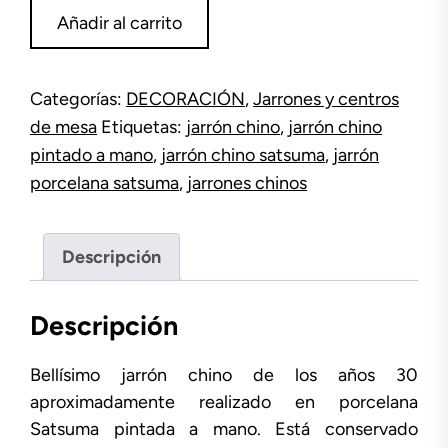
Jarrón
Añadir al carrito
chino
satsuma
cantidad
Categorías:
DECORACIÓN
,
Jarrones y centros
de mesa
Etiquetas:
jarrón chino
,
jarrón chino
pintado a mano
,
jarrón chino satsuma
,
jarrón
porcelana satsuma
,
jarrones chinos
Descripción
Descripción
Bellísimo jarrón chino de los años 30
aproximadamente realizado en porcelana
Satsuma pintada a mano. Está conservado