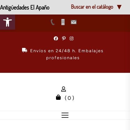
Antigüedades El Apaño
Buscar en el catálogo
Abrir barra de herramientas
Skip
to
the
Envíos en 24/48 h. Embalajes
content
profesionales
( 0 )