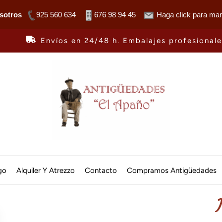
sotros
925 560 634
676 98 94 45
Haga click para man
Envíos en 24/48 h. Embalajes profesional
Antiguedades
El
go
Alquiler Y Atrezzo
Contacto
Compramos Antigüedades
Apaño