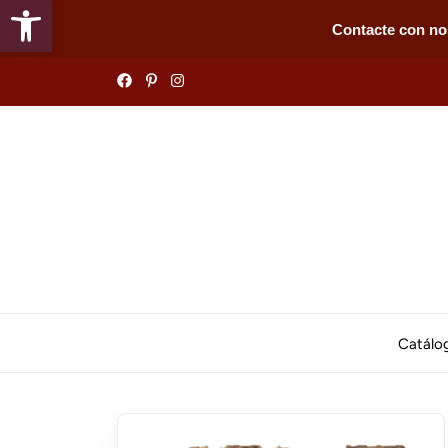
Abrir barra de herramientas
Contacte con no
Skip
to
the
content
Catálo