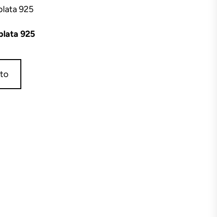
plata 925
ito