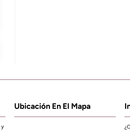
Ubicación En El Mapa
I
 y
¿