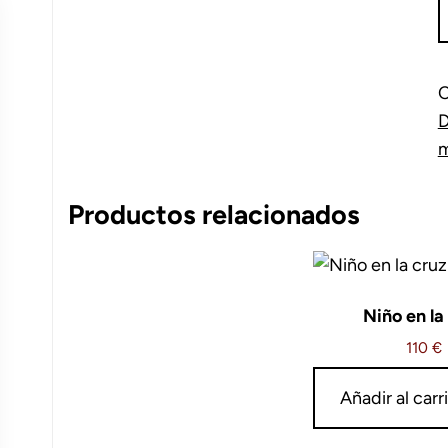
J
c
6
c
C
a
c
Productos relacionados
Niño en la
110
€
Añadir al carr