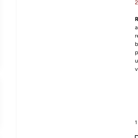
R
a
r
b
p
u
v
1