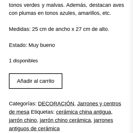
tonos verdes y malvas. Además, destacan aves
con plumas en tonos azules, amarillos, etc.
Medidas: 25 cm de ancho x 27 cm de alto.
Estado: Muy bueno
1 disponibles
Jarrón
Añadir al carrito
chino
de
cerámica
Categorías:
DECORACIÓN
,
Jarrones y centros
cantidad
de mesa
Etiquetas:
cerámica china antigua
,
jarrón chino
,
jarrón chino cerámica
,
jarrones
antiguos de cerámica