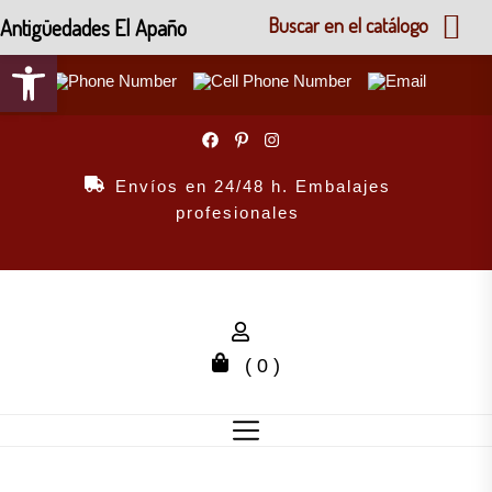
Antigüedades El Apaño
Buscar en el catálogo
Abrir barra de herramientas
Skip
to
the
Envíos en 24/48 h. Embalajes
content
profesionales
( 0 )