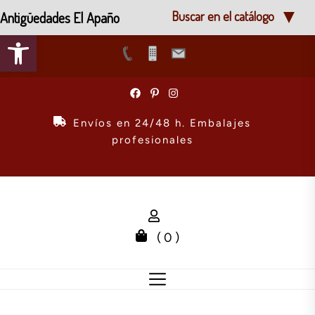
Antigüedades El Apaño
Buscar en el catálogo
Abrir barra de herramientas
Skip
to
the
Envíos en 24/48 h. Embalajes
content
profesionales
( 0 )