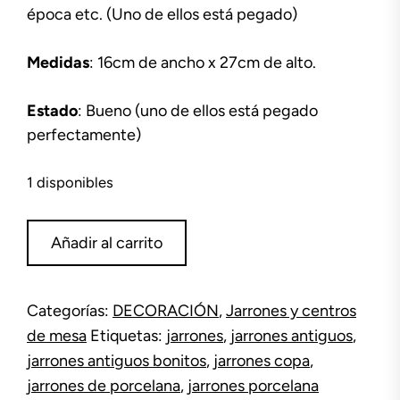
época etc. (Uno de ellos está pegado)
Medidas
: 16cm de ancho x 27cm de alto.
Estado
: Bueno (uno de ellos está pegado
perfectamente)
1 disponibles
Jarrones
Añadir al carrito
de
porcelana
paisajes
Categorías:
DECORACIÓN
,
Jarrones y centros
cantidad
de mesa
Etiquetas:
jarrones
,
jarrones antiguos
,
jarrones antiguos bonitos
,
jarrones copa
,
jarrones de porcelana
,
jarrones porcelana