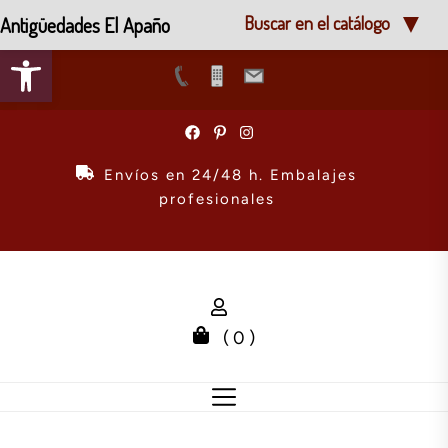
Antigüedades El Apaño
Buscar en el catálogo
Abrir barra de herramientas
Skip
to
the
Envíos en 24/48 h. Embalajes
content
profesionales
( 0 )