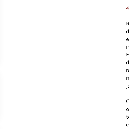
R
d
e
i
E
d
r
m
j
C
o
t
c