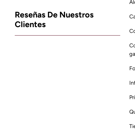
Al
Reseñas De Nuestros
Ca
Clientes
C
Co
ga
Fo
In
Pr
Qu
Ti