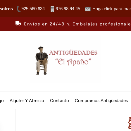
sotros
925 560 634
676 98 94 45
Haga click para man
Envíos en 24/48 h. Embalajes profesional
Antiguedades
El
go
Alquiler Y Atrezzo
Contacto
Compramos Antigüedades
Apaño