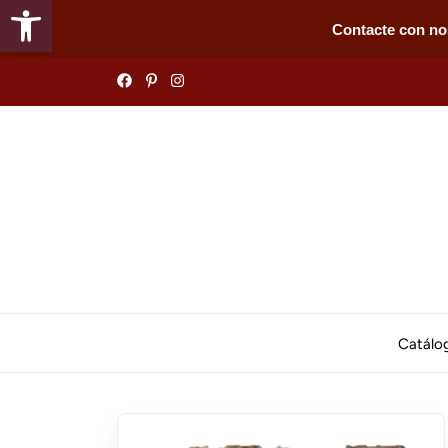
Abrir barra de herramientas
Contacte con no
Skip
to
the
content
Catálo