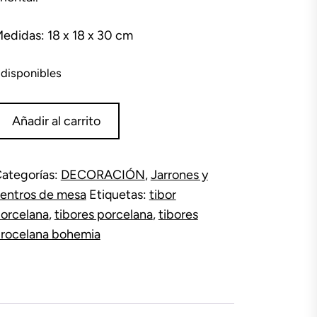
edidas: 18 x 18 x 30 cm
 disponibles
areja
Añadir al carrito
e
ibores
orcelana
ategorías:
DECORACIÓN
,
Jarrones y
ohemia
entros de mesa
Etiquetas:
tibor
antidad
orcelana
,
tibores porcelana
,
tibores
rocelana bohemia