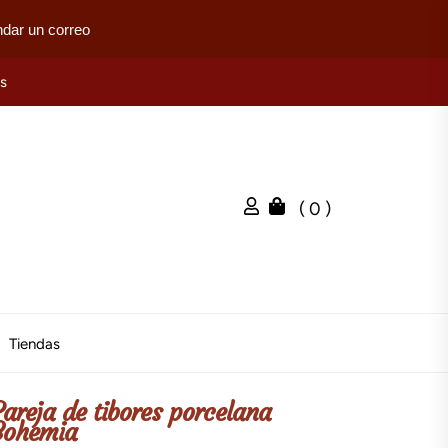
dar un correo
es
( 0 )
Tiendas
Pareja de tibores porcelana
Bohemia