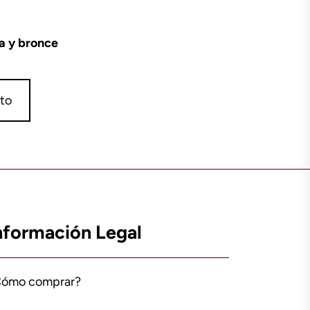
a y bronce
ito
nformación Legal
Cómo comprar?