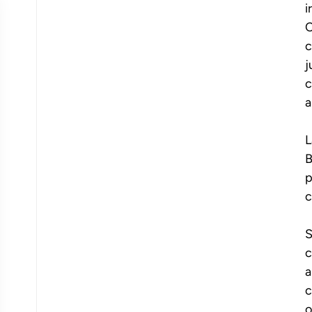
i
C
c
j
c
a
L
B
p
c
S
c
a
c
o