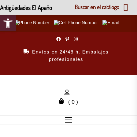
Antigüedades El Apaño
Buscar en el catálogo
Abrir barra de herramientas
Skip
to
the
Envíos en 24/48 h. Embalajes
content
profesionales
( 0 )