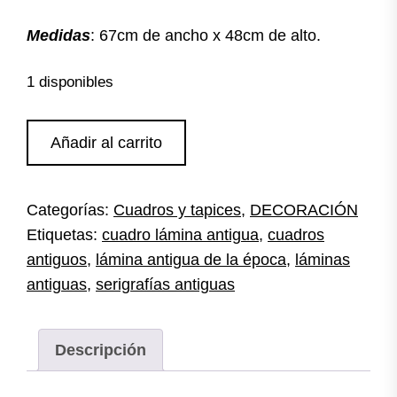
Medidas
: 67cm de ancho x 48cm de alto.
1 disponibles
Lámina
Añadir al carrito
serigrafía
antigua
cantidad
Categorías:
Cuadros y tapices
,
DECORACIÓN
Etiquetas:
cuadro lámina antigua
,
cuadros
antiguos
,
lámina antigua de la época
,
láminas
antiguas
,
serigrafías antiguas
Descripción