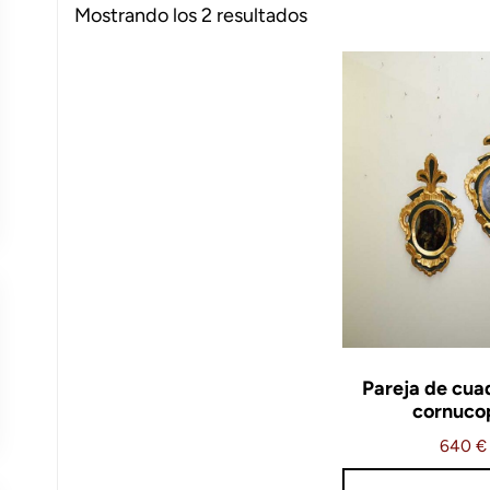
Ordenado
Mostrando los 2 resultados
por
los
últimos
Pareja de cua
cornuco
640
€