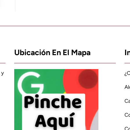
Ubicación En El Mapa
I
 y
¿
Al
Ca
C
Co