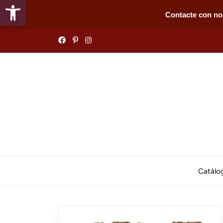
Abrir barra de herramientas
Contacte con no
Skip
to
the
content
Catálo