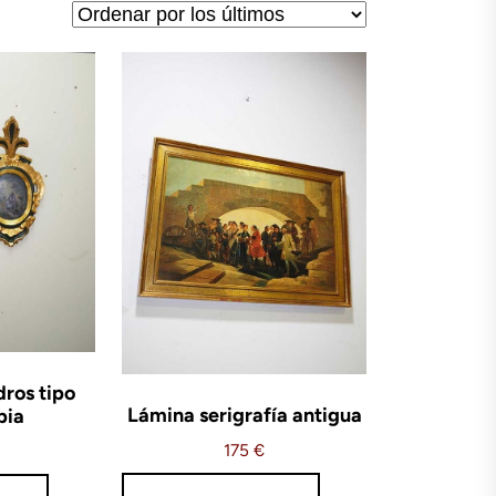
dros tipo
Lámina serigrafía antigua
pia
175
€