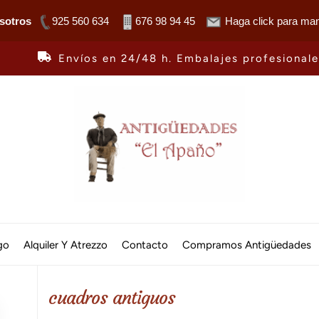
sotros
925 560 634
676 98 94 45
Haga click para man
Envíos en 24/48 h. Embalajes profesional
Antiguedades
El
go
Alquiler Y Atrezzo
Contacto
Compramos Antigüedades
Apaño
cuadros antiguos