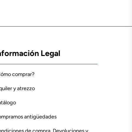
nformación Legal
Cómo comprar?
quiler y atrezzo
tálogo
ompramos antigüedades
ndiciones de compra, Devoluciones y