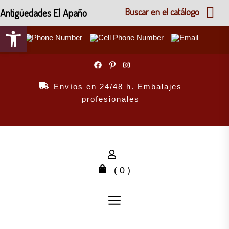
Antigüedades El Apaño
Buscar en el catálogo
Abrir barra de herramientas
Skip
to
the
Envíos en 24/48 h. Embalajes
content
profesionales
( 0 )