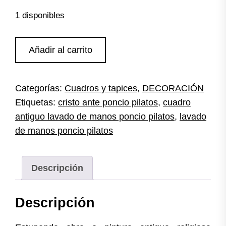
1 disponibles
Cristo
Añadir al carrito
ante
Poncio
Pilatos
Categorías:
Cuadros y tapices
,
DECORACIÓN
cantidad
Etiquetas:
cristo ante poncio pilatos
,
cuadro
antiguo lavado de manos poncio pilatos
,
lavado
de manos poncio pilatos
Descripción
Descripción