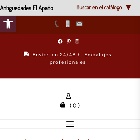
Antigüedades El Apaño
Buscar en el catálogo
Abrir barra de herramientas
Skip
to
the
Envíos en 24/48 h. Embalajes
content
profesionales
( 0 )