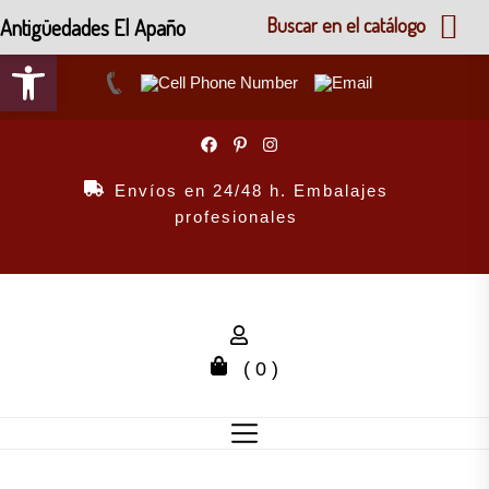
Antigüedades El Apaño
Buscar en el catálogo
Abrir barra de herramientas
Skip
to
the
Envíos en 24/48 h. Embalajes
content
profesionales
( 0 )