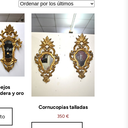
pejos
dera y oro
Cornucopias talladas
ito
350
€