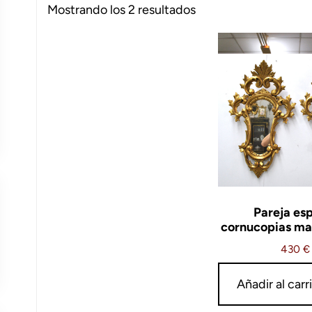
Ordenado
Mostrando los 2 resultados
por
los
últimos
Pareja es
cornucopias ma
430
€
Añadir al carr