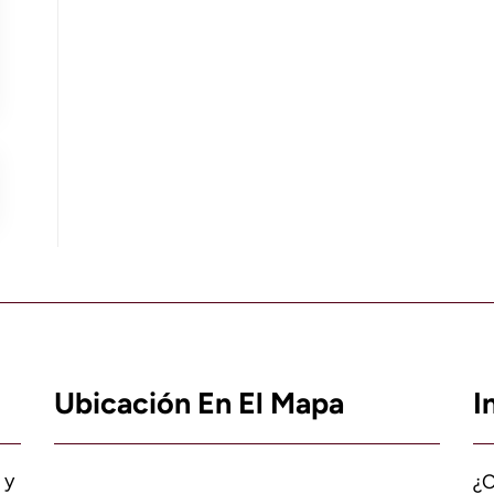
Ubicación En El Mapa
I
 y
¿