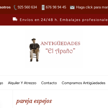
sotros
925 560 634
676 98 94 45
Haga click para man
Envíos en 24/48 h. Embalajes profesional
Antiguedades
El
go
Alquiler Y Atrezzo
Contacto
Compramos Antigüedades
Apaño
pareja espejos