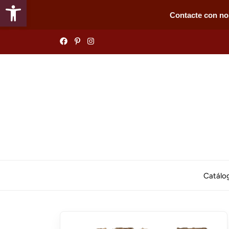
Abrir barra de herramientas
Contacte con no
Skip
to
the
content
Catálo