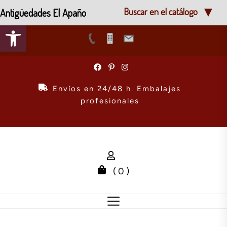
Antigüedades El Apaño
Buscar en el catálogo
Abrir barra de herramientas
Skip
to
the
Envíos en 24/48 h. Embalajes
content
profesionales
( 0 )