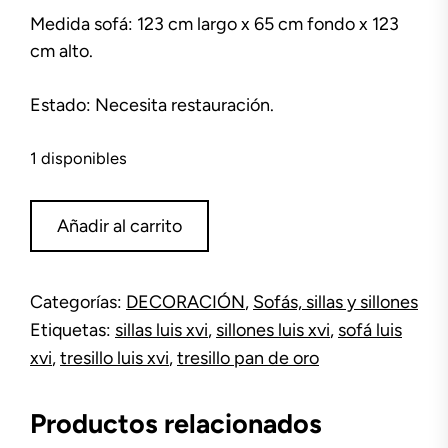
Medida sofá: 123 cm largo x 65 cm fondo x 123
cm alto.
Estado: Necesita restauración.
1 disponibles
Tresillo
Añadir al carrito
Luis
XVI
pan
Categorías:
DECORACIÓN
,
Sofás, sillas y sillones
de
Etiquetas:
sillas luis xvi
,
sillones luis xvi
,
sofá luis
oro
cantidad
xvi
,
tresillo luis xvi
,
tresillo pan de oro
Productos relacionados