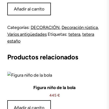
Tetera
Añadir al carrito
de
estaño
cantidad
Categorías:
DECORACIÓN
,
Decoración rústica
,
Varios antigüedades
Etiquetas:
tetera
,
tetera
estaño
Productos relacionados
Figura niño de la bola
445
€
Añadir al carrito