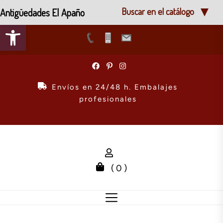
Antigüedades El Apaño
Buscar en el catálogo
Abrir barra de herramientas
Skip
to
the
Envíos en 24/48 h. Embalajes
content
profesionales
( 0 )