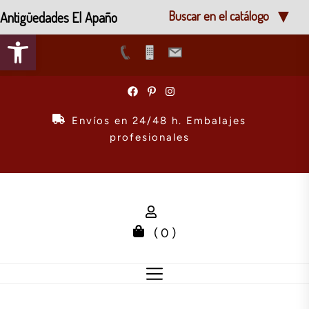
Antigüedades El Apaño
Buscar en el catálogo
Abrir barra de herramientas
Skip
to
the
Envíos en 24/48 h. Embalajes
content
profesionales
( 0 )