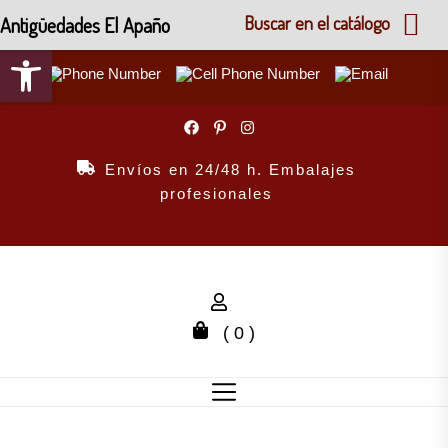
Antigüedades El Apaño
Buscar en el catálogo
Abrir barra de herramientas
Skip
to
the
Envíos en 24/48 h. Embalajes
content
profesionales
( 0 )