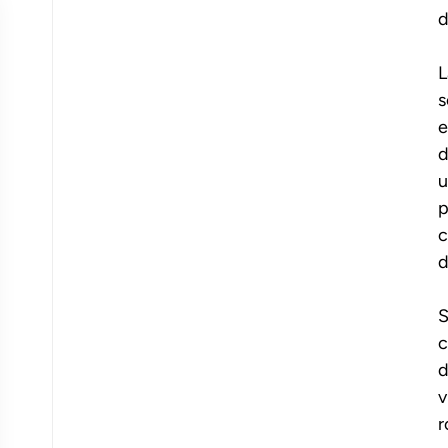
d
L
s
e
d
u
p
c
d
S
c
d
v
r