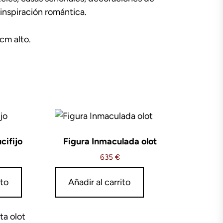
inspiración romántica.
cm alto.
cifijo
Figura Inmaculada olot
635
€
ito
Añadir al carrito