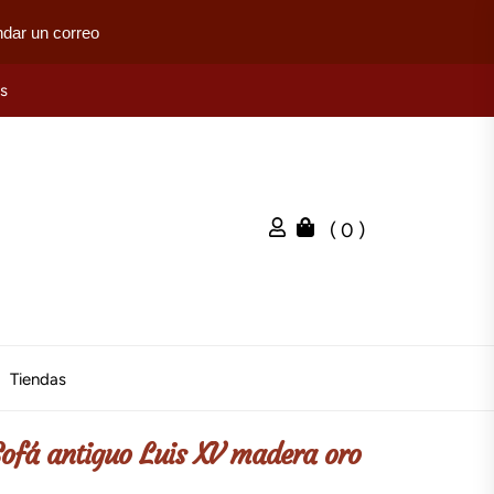
dar un correo
es
( 0 )
Tiendas
Sofá antiguo Luis XV madera oro