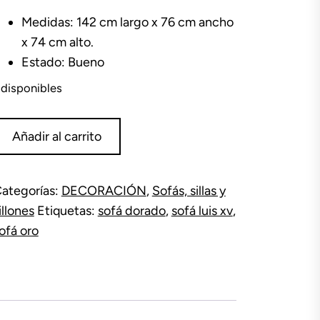
Medidas: 142 cm largo x 76 cm ancho
x 74 cm alto.
Estado: Bueno
 disponibles
ofá
Añadir al carrito
ntiguo
uis
V
ategorías:
DECORACIÓN
,
Sofás, sillas y
adera
illones
Etiquetas:
sofá dorado
,
sofá luis xv
,
ro
antidad
ofá oro