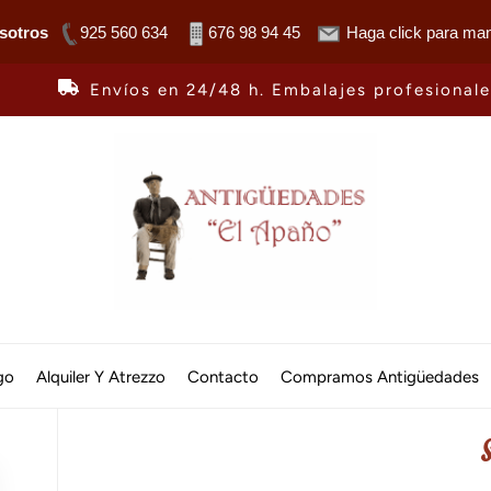
sotros
925 560 634
676 98 94 45
Haga click para man
Envíos en 24/48 h. Embalajes profesional
Antiguedades
El
go
Alquiler Y Atrezzo
Contacto
Compramos Antigüedades
Apaño