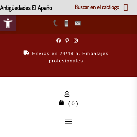
Antigüedades El Apaño
Buscar en el catálogo
Abrir barra de herramientas
Skip
to
the
Envíos en 24/48 h. Embalajes
content
profesionales
( 0 )