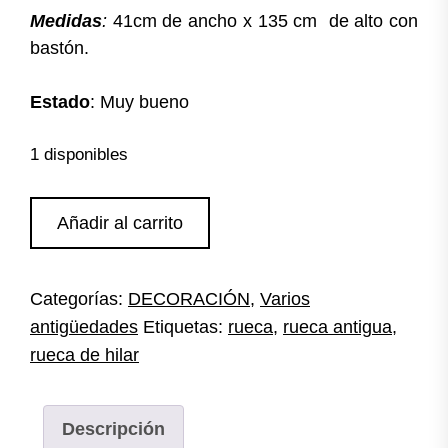
Medidas
:
41cm de ancho x 135 cm de alto con
bastón.
Estado
: Muy bueno
1 disponibles
Rueca
Añadir al carrito
antigua
de
hilar
Categorías:
DECORACIÓN
,
Varios
cantidad
antigüedades
Etiquetas:
rueca
,
rueca antigua
,
rueca de hilar
Descripción