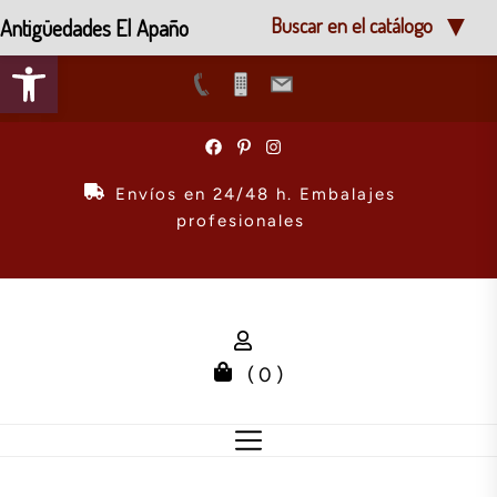
Antigüedades El Apaño
Buscar en el catálogo
Abrir barra de herramientas
Skip
to
the
Envíos en 24/48 h. Embalajes
content
profesionales
( 0 )