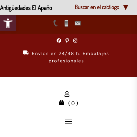
Antigüedades El Apaño
Buscar en el catálogo
Abrir barra de herramientas
Skip
to
the
Envíos en 24/48 h. Embalajes
content
profesionales
( 0 )