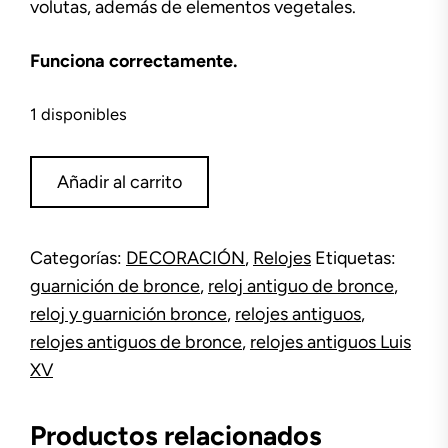
volutas, además de elementos vegetales.
Funciona correctamente.
1 disponibles
Reloj
Añadir al carrito
y
guarnición
de
Categorías:
DECORACIÓN
,
Relojes
Etiquetas:
bronce
guarnición de bronce
,
reloj antiguo de bronce
,
cantidad
reloj y guarnición bronce
,
relojes antiguos
,
relojes antiguos de bronce
,
relojes antiguos Luis
XV
Productos relacionados