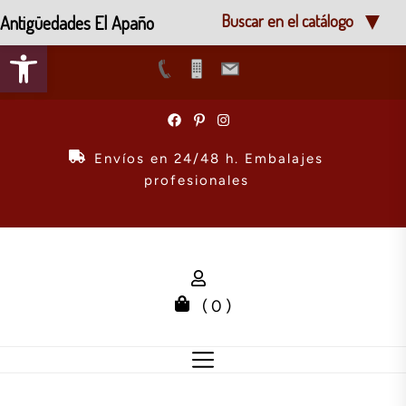
Antigüedades El Apaño
Buscar en el catálogo
Abrir barra de herramientas
Skip
to
the
Envíos en 24/48 h. Embalajes
content
profesionales
( 0 )