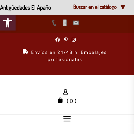
Antigüedades El Apaño
Buscar en el catálogo
Abrir barra de herramientas
Skip
to
the
Envíos en 24/48 h. Embalajes
content
profesionales
( 0 )