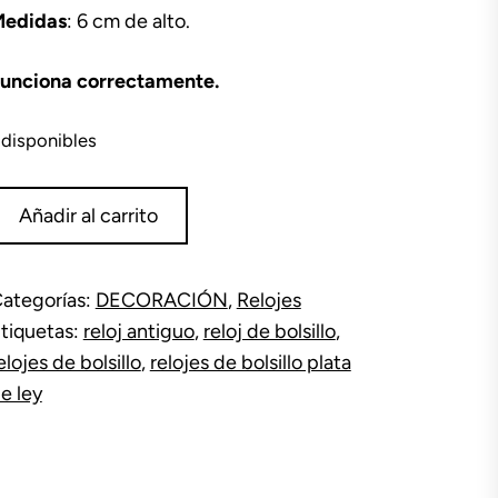
edidas
: 6 cm de alto.
unciona correctamente.
 disponibles
eloj
Añadir al carrito
e
olsillo
orcelana
ategorías:
DECORACIÓN
,
Relojes
antidad
tiquetas:
reloj antiguo
,
reloj de bolsillo
,
elojes de bolsillo
,
relojes de bolsillo plata
e ley