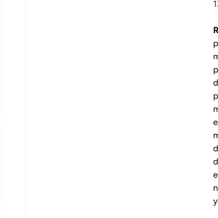
R
p
m
p
d
p
m
m
d
d
e
n
y