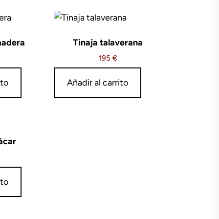
madera
Tinaja talaverana
195
€
ito
Añadir al carrito
ácar
ito