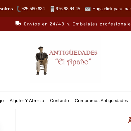
sotros
925 560 634
676 98 94 45
Haga click para man
Envíos en 24/48 h. Embalajes profesional
Antiguedades
El
go
Alquiler Y Atrezzo
Contacto
Compramos Antigüedades
Apaño
R