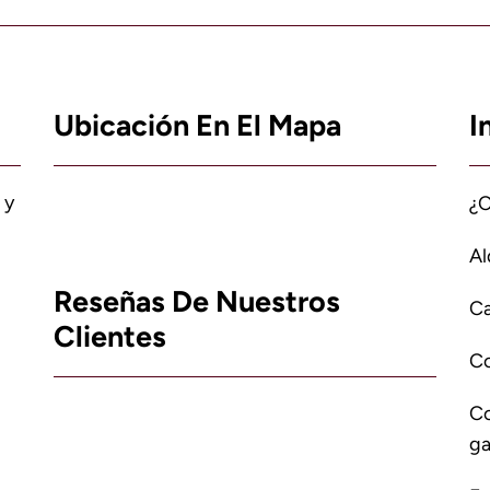
Ubicación En El Mapa
I
 y
¿
Al
Reseñas De Nuestros
Ca
Clientes
C
Co
ga