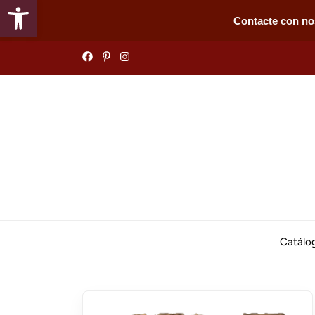
Abrir barra de herramientas
Contacte con no
Skip
to
the
content
Catálo