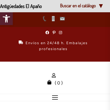
Antigüedades El Apaño
Buscar en el catálogo
Abrir barra de herramientas
Skip
to
the
Envíos en 24/48 h. Embalajes
content
profesionales
( 0 )