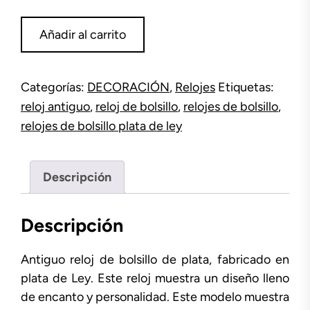
Reloj
Añadir al carrito
de
bolsillo
plata
Categorías:
DECORACIÓN
,
Relojes
Etiquetas:
925
reloj antiguo
,
reloj de bolsillo
,
relojes de bolsillo
,
cantidad
relojes de bolsillo plata de ley
Descripción
Descripción
Antiguo reloj de bolsillo de plata, fabricado en
plata de Ley. Este reloj muestra un diseño lleno
de encanto y personalidad. Este modelo muestra