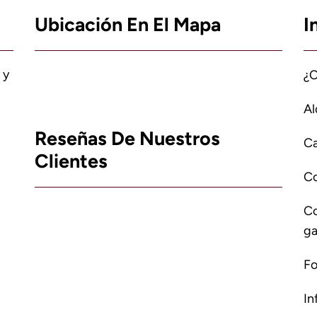
Ubicación En El Mapa
I
 y
¿
Al
Reseñas De Nuestros
Ca
Clientes
C
Co
ga
Fo
In