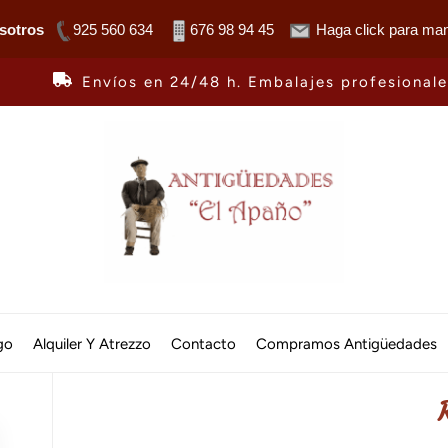
sotros
925 560 634
676 98 94 45
Haga click para man
Envíos en 24/48 h. Embalajes profesional
Antiguedades
El
go
Alquiler Y Atrezzo
Contacto
Compramos Antigüedades
Apaño
R