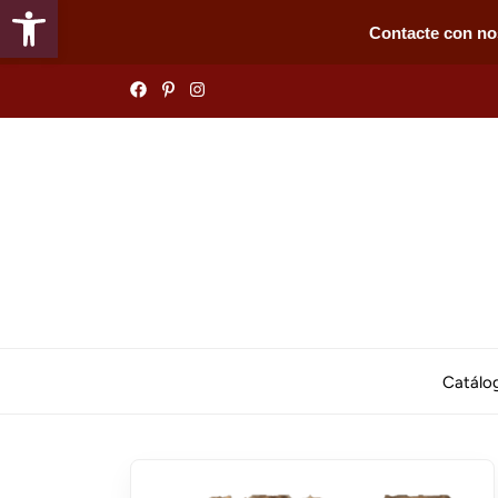
Abrir barra de herramientas
Contacte con no
Skip
to
the
content
Catálo