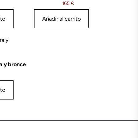
165
€
ito
Añadir al carrito
a y bronce
ito