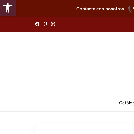
Abrir barra de herramientas
Contacte con nosotros
Skip
to
the
content
Catálo