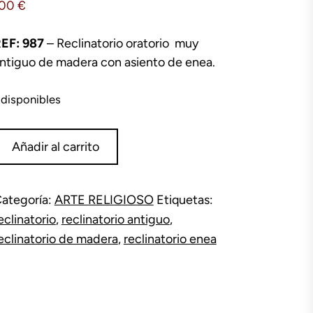
100
€
EF: 987
– Reclinatorio oratorio muy
ntiguo de madera con asiento de enea.
 disponibles
eclinatorio
Añadir al carrito
nea
antidad
ategoría:
ARTE RELIGIOSO
Etiquetas:
eclinatorio
,
reclinatorio antiguo
,
eclinatorio de madera
,
reclinatorio enea