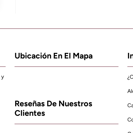
Ubicación En El Mapa
I
 y
¿
Al
Reseñas De Nuestros
Ca
Clientes
C