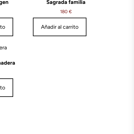
rgen
Sagrada familia
180
€
ito
Añadir al carrito
madera
ito