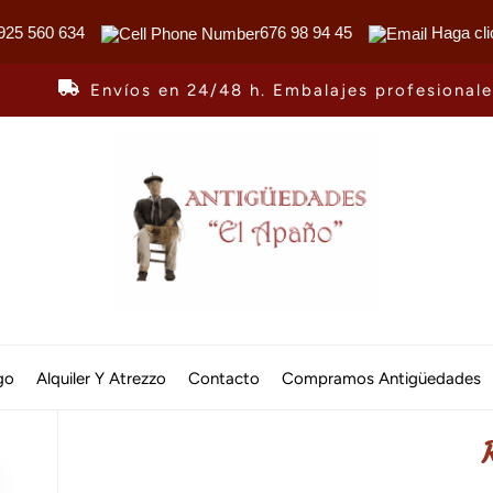
925 560 634
676 98 94 45
Haga cli
Envíos en 24/48 h. Embalajes profesional
Antiguedades
El
go
Alquiler Y Atrezzo
Contacto
Compramos Antigüedades
Apaño