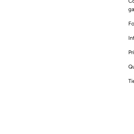
Co
ga
Fo
In
Pr
Qu
Ti