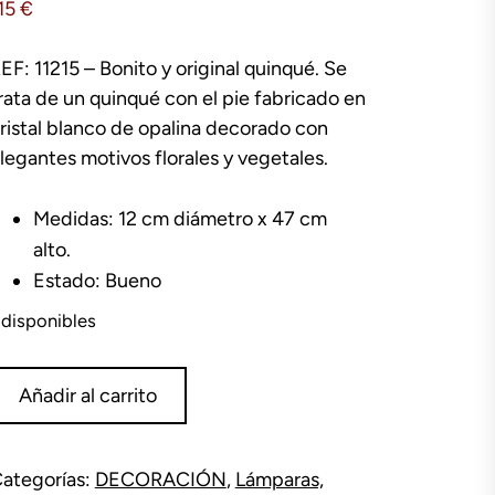
15
€
EF: 11215 – Bonito y original quinqué. Se
rata de un quinqué con el pie fabricado en
ristal blanco de opalina decorado con
legantes motivos florales y vegetales.
Medidas: 12 cm diámetro x 47 cm
alto.
Estado: Bueno
 disponibles
uinqué
Añadir al carrito
ristal
palina
antidad
ategorías:
DECORACIÓN
,
Lámparas,