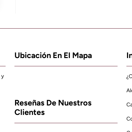
Ubicación En El Mapa
I
 y
¿
Al
Reseñas De Nuestros
Ca
Clientes
C