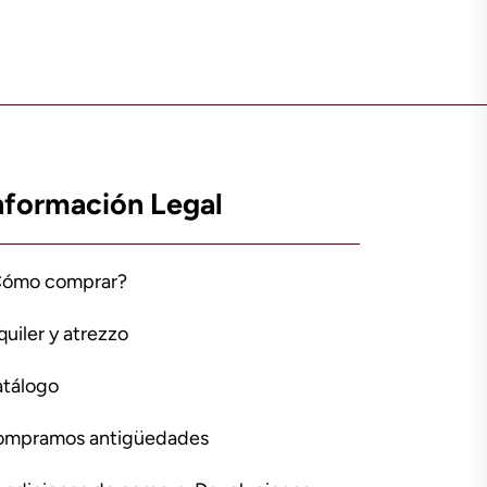
nformación Legal
Cómo comprar?
quiler y atrezzo
tálogo
ompramos antigüedades