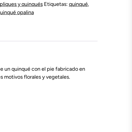
pliques y quinqués
Etiquetas:
quinqué
,
uinqué opalina
 de un quinqué con el pie fabricado en
s motivos florales y vegetales.