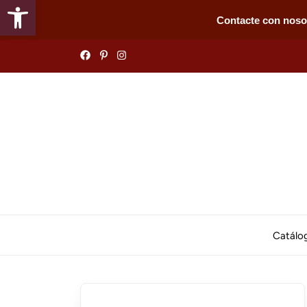
Abrir barra de herramientas
Contacte con noso
Skip
to
the
content
Catálo