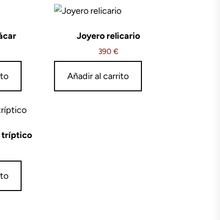
ácar
Joyero relicario
390
€
ito
Añadir al carrito
tríptico
ito