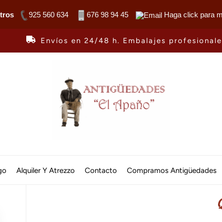
tros
925 560 634
676 98 94 45
Haga click para 
Envíos en 24/48 h. Embalajes profesional
Antiguedades
El
go
Alquiler Y Atrezzo
Contacto
Compramos Antigüedades
Apaño