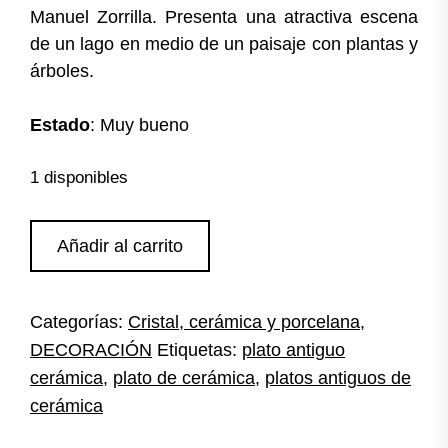
Manuel Zorrilla. Presenta una atractiva escena
de un lago en medio de un paisaje con plantas y
árboles.
Estado
: Muy bueno
1 disponibles
Plato
Añadir al carrito
de
cerámica
pintada
Categorías:
Cristal, cerámica y porcelana
,
cantidad
DECORACIÓN
Etiquetas:
plato antiguo
cerámica
,
plato de cerámica
,
platos antiguos de
cerámica