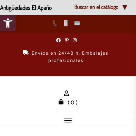
Antigüedades El Apaño
Buscar en el catálogo
Abrir barra de herramientas
Skip
to
the
Envíos en 24/48 h. Embalajes
content
profesionales
( 0 )