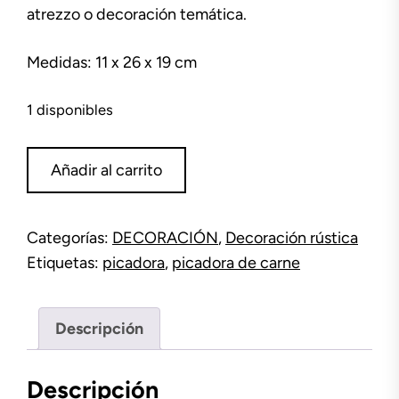
atrezzo o decoración temática.
Medidas: 11 x 26 x 19 cm
1 disponibles
Picadora
Añadir al carrito
de
carne
manual
Categorías:
DECORACIÓN
,
Decoración rústica
STOCKHOLM
Etiquetas:
picadora
,
picadora de carne
cantidad
Descripción
Descripción