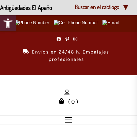
Antigüedades El Apaño
Buscar en el catálogo
Abrir barra de herramientas
Skip
to
the
Envíos en 24/48 h. Embalajes
content
profesionales
( 0 )