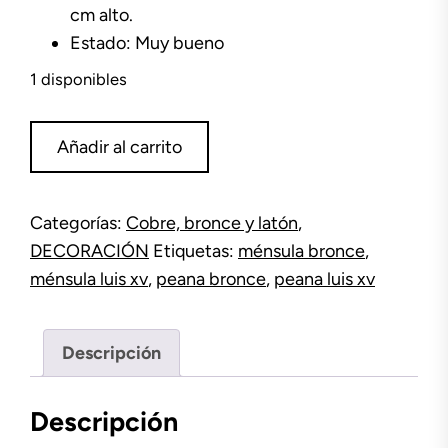
cm alto.
Estado: Muy bueno
1 disponibles
Peana
Añadir al carrito
bronce
Luis
XV
Categorías:
Cobre, bronce y latón
,
cantidad
DECORACIÓN
Etiquetas:
ménsula bronce
,
ménsula luis xv
,
peana bronce
,
peana luis xv
Descripción
Descripción