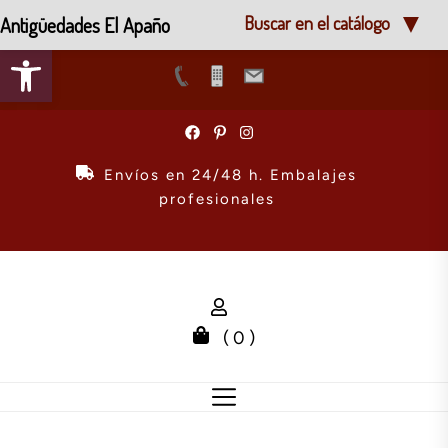
Antigüedades El Apaño
Buscar en el catálogo
Abrir barra de herramientas
Skip
to
the
Envíos en 24/48 h. Embalajes
content
profesionales
( 0 )