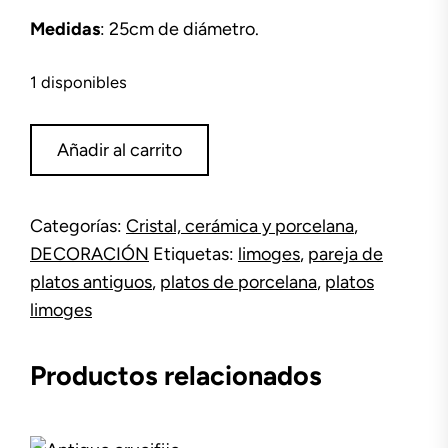
Medidas
: 25cm de diámetro.
1 disponibles
Pareja
Añadir al carrito
de
platos
Limoges
Categorías:
Cristal, cerámica y porcelana
,
cantidad
DECORACIÓN
Etiquetas:
limoges
,
pareja de
platos antiguos
,
platos de porcelana
,
platos
limoges
Productos relacionados