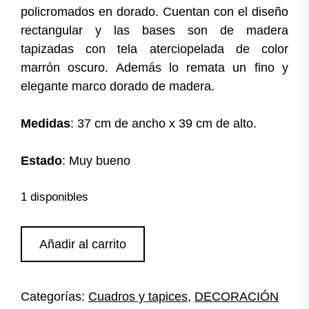
policromados en dorado. Cuentan con el diseño
rectangular y las bases son de madera
tapizadas con tela aterciopelada de color
marrón oscuro. Además lo remata un fino y
elegante marco dorado de madera.
Medidas
: 37 cm de ancho x 39 cm de alto.
Estado
: Muy bueno
1 disponibles
Pareja
Añadir al carrito
de
cuadros
ángeles
Categorías:
Cuadros y tapices
,
DECORACIÓN
cantidad