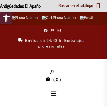
Antigüedades El Apaño
Buscar en el catálogo
Abrir barra de herramientas
Skip
to
the
Envíos en 24/48 h. Embalajes
content
profesionales
( 0 )