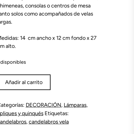
himeneas, consolas o centros de mesa
anto solos como acompañados de velas
argas.
edidas: 14 cm ancho x 12 cm fondo x 27
m alto.
 disponibles
areja
Añadir al carrito
andelabros
ronce
ategorías:
DECORACIÓN
,
Lámparas,
ela
pliques y quinqués
Etiquetas:
antidad
andelabros
,
candelabros vela