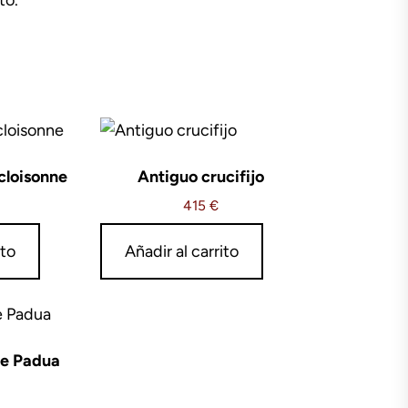
cloisonne
Antiguo crucifijo
415
€
ito
Añadir al carrito
de Padua