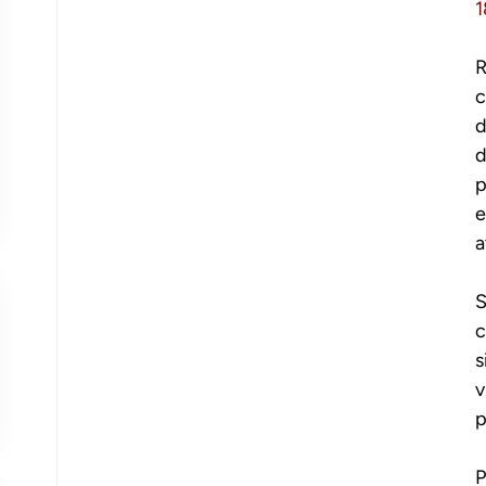
R
c
d
d
p
e
a
S
c
s
v
p
P