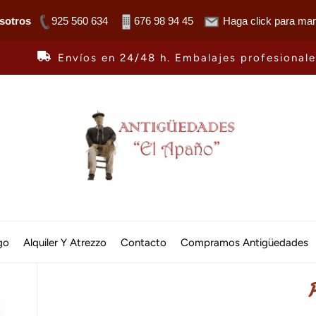
sotros
925 560 634
676 98 94 45
Haga click para man
Envíos en 24/48 h. Embalajes profesional
Antiguedades
El
go
Alquiler Y Atrezzo
Contacto
Compramos Antigüedades
Apaño