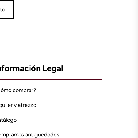
ito
nformación Legal
Cómo comprar?
quiler y atrezzo
tálogo
ompramos antigüedades