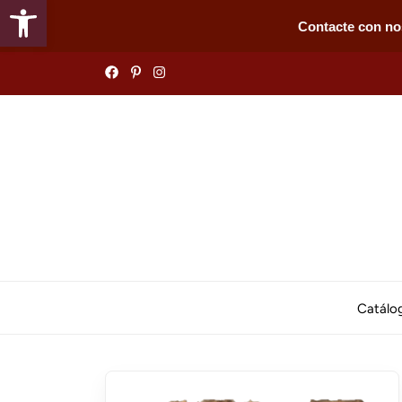
Abrir barra de herramientas
Contacte con no
Skip
to
the
content
Catálo