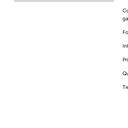
Co
ga
Fo
In
Pr
Qu
Ti