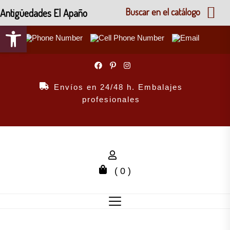
Antigüedades El Apaño
Buscar en el catálogo
Abrir barra de herramientas
Skip
to
the
Envíos en 24/48 h. Embalajes
content
profesionales
( 0 )