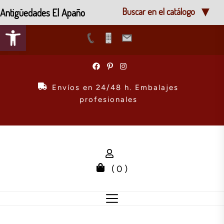
Antigüedades El Apaño
Buscar en el catálogo
Abrir barra de herramientas
Skip
to
the
Envíos en 24/48 h. Embalajes
content
profesionales
( 0 )