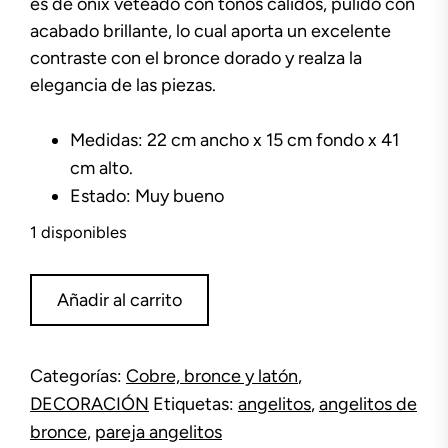
es de ónix veteado con tonos cálidos, pulido con
acabado brillante, lo cual aporta un excelente
contraste con el bronce dorado y realza la
elegancia de las piezas.
Medidas: 22 cm ancho x 15 cm fondo x 41
cm alto.
Estado: Muy bueno
1 disponibles
Pareja
Añadir al carrito
ángeles
de
bronce
Categorías:
Cobre, bronce y latón
,
y
DECORACIÓN
Etiquetas:
angelitos
,
angelitos de
mármol
cantidad
bronce
,
pareja angelitos