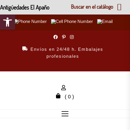
Antigüedades El Apaño
Buscar en el catálogo
Abrir barra de herramientas
Skip
to
the
Envíos en 24/48 h. Embalajes
content
profesionales
( 0 )