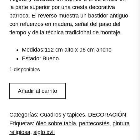
la parte superior por una cresta decorativa
barroca. El reverso muestra un bastidor antiguo
con refuerzos en madera, señal del paso del
tiempo y de la técnica tradicional de montaje.
Medidas:112 cm alto x 96 cm ancho
Estado: Bueno
1 disponibles
Óleo
Añadir al carrito
sobre
tabla
Pentecostés
Categorías:
Cuadros y tapices
,
DECORACIÓN
S.XVII
Etiquetas:
óleo sobre tabla
,
pentecostés
,
pintura
cantidad
religiosa
,
siglo xvii