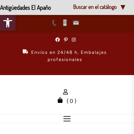
Antigüedades El Apaño
Buscar en el catálogo
Abrir barra de herramientas
Skip
to
the
Envíos en 24/48 h. Embalajes
content
profesionales
( 0 )