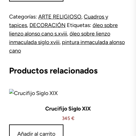
S.XVIII
cantidad
Categorías:
ARTE RELIGIOSO
,
Cuadros y
tapices
,
DECORACIÓN
Etiquetas:
óleo sobre
lienzo alonso cano s.xviii
,
óleo sobre lienzo
inmaculada siglo xviii
,
pintura inmaculada alonso
cano
Productos relacionados
Crucifijo Siglo XIX
345
€
Añadir al carrito