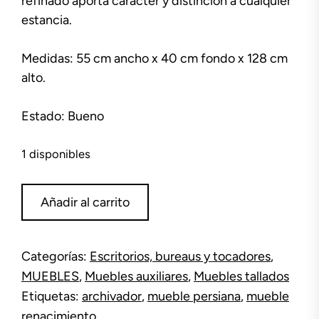
refinado aporta carácter y distinción a cualquier
estancia.
Medidas: 55 cm ancho x 40 cm fondo x 128 cm
alto.
Estado: Bueno
1 disponibles
Mueble
Añadir al carrito
auxiliar
persiana
Renacimiento
Categorías:
Escritorios, bureaus y tocadores
,
cantidad
MUEBLES
,
Muebles auxiliares
,
Muebles tallados
Etiquetas:
archivador
,
mueble persiana
,
mueble
renacimiento