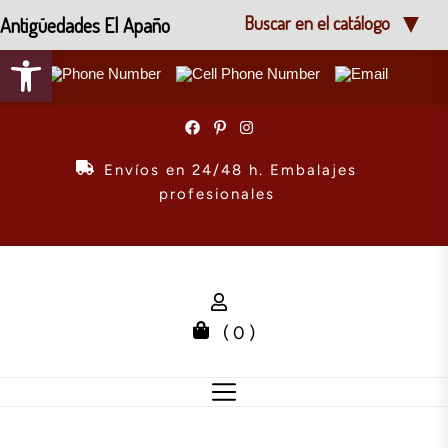
Antigüedades El Apaño
Buscar en el catálogo
Abrir barra de herramientas
Skip
to
the
Envíos en 24/48 h. Embalajes
content
profesionales
( 0 )