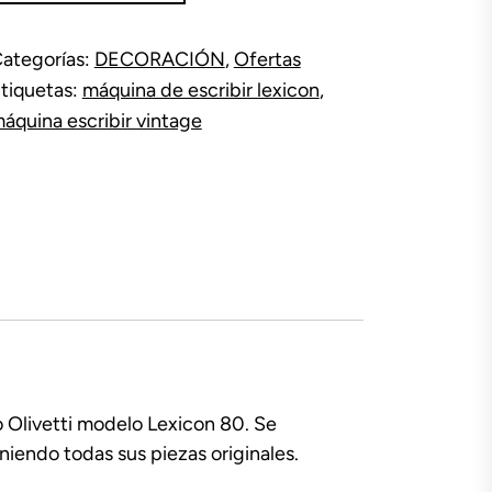
scribir
exicon
ategorías:
DECORACIÓN
,
Ofertas
antidad
tiquetas:
máquina de escribir lexicon
,
áquina escribir vintage
o Olivetti modelo Lexicon 80. Se
endo todas sus piezas originales.