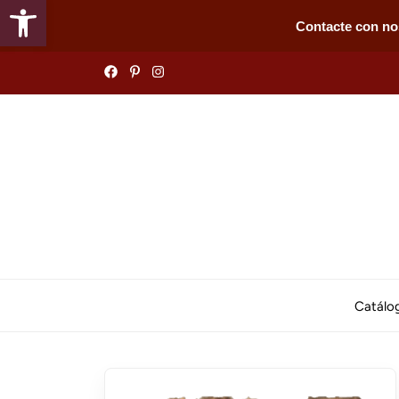
Abrir barra de herramientas
Contacte con no
Skip
to
the
content
Catálo