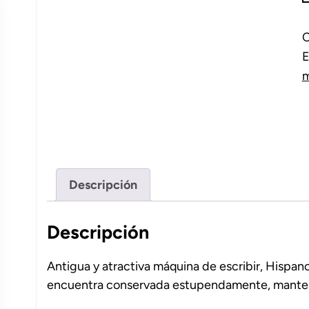
e
L
C
c
E
m
Descripción
Descripción
Antigua y atractiva máquina de escribir, Hispan
encuentra conservada estupendamente, manteni