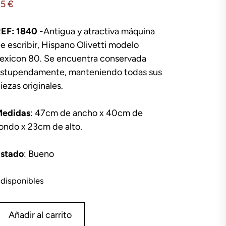
85
€
EF: 1840
-Antigua y atractiva máquina
e escribir, Hispano Olivetti modelo
exicon 80. Se encuentra conservada
stupendamente, manteniendo todas sus
iezas originales.
edidas
: 47cm de ancho x 40cm de
ondo x 23cm de alto.
stado
: Bueno
 disponibles
áquina
Añadir al carrito
e