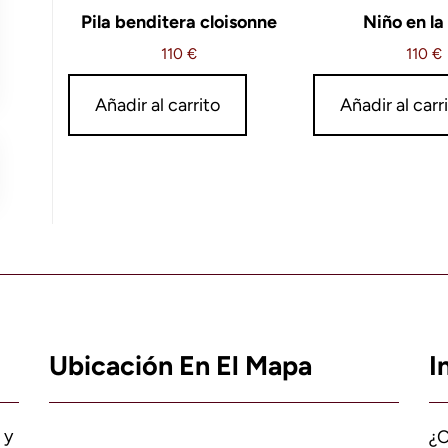
Pila benditera cloisonne
Niño en la
110
€
110
€
Añadir al carrito
Añadir al carr
Ubicación En El Mapa
I
 y
¿