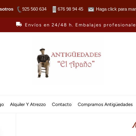
sotros
925 560 634
676 98 94 45
Haga click para man
Envíos en 24/48 h. Embalajes profesional
Antiguedades
El
go
Alquiler Y Atrezzo
Contacto
Compramos Antigüedades
Apaño